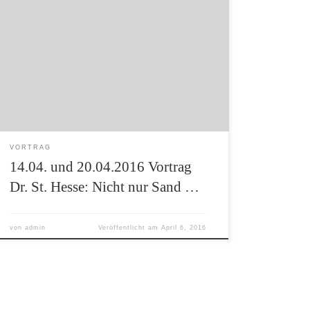
Der Rotenburger Kreisarchäologe Dr. Stefan
Hesse liefert in zwei Vorträgen in Bremervörde
und Rotenburg (Wümme) seinen traditionellen
Rückblick auf die archäologischen
Entdeckungen des letzten Jahres. In dem reich
bebilderten Vortrag gibt Dr. Hesse einen
Überblick über die Aktivitäten und stellt die
wichtigsten Funde und Fundstellen des
vergangenen Jahres vor. Als […]
VORTRAG
14.04. und 20.04.2016 Vortrag
Dr. St. Hesse: Nicht nur Sand …
von
admin
Veröffentlicht am
April 6, 2016