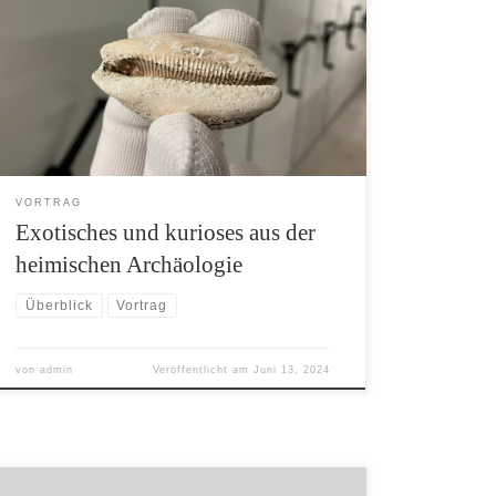
mit Funden. Aber nicht jeder Fund passt in das
bekannte Schema. Manchmal findet man
etwas, das nicht hierher gehört, zu alt ist, zu
neu oder einfach seltsam oder unerwartet. Ein
Vortrag von Kreisarchäologe Dr. Stefan Hesse
stellt am 19.06. um 19:00 Uhr einige dieser Fälle
[…]
VORTRAG
Exotisches und kurioses aus der
heimischen Archäologie
Überblick
Vortrag
von
admin
Veröffentlicht am
Juni 13, 2024