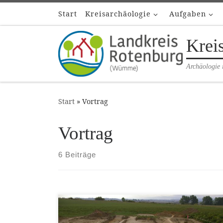
Start
Kreisarchäologie
Aufgaben
Zum Inhalt springen
Krei
Archäologie 
Start
»
Vortrag
Vortrag
6 Beiträge
Zeit: 07.11.2024, 19:00 Uhr Ort: Rotenburg
(Wümme), Großer Sitzungssaal, Hopfengarten 2