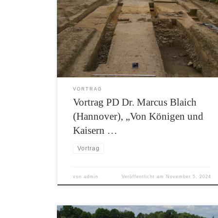
Die Herrschaft von Königen und Kaisern
erfolgte im Mittelalter direkt über die Person.
Dementsprechend musste der Herrscher vor
Ort und in wichtigen Zentren präsent sein. Für
die Aufenthalte der Kaiser und Könige sowie
deren Tross wurden befestigte Pfalzen angelegt.
[…]
VORTRAG
Vortrag PD Dr. Marcus Blaich
(Hannover), „Von Königen und
Kaisern …
Vortrag
von
admin
Veröffentlicht am
November 5, 2024