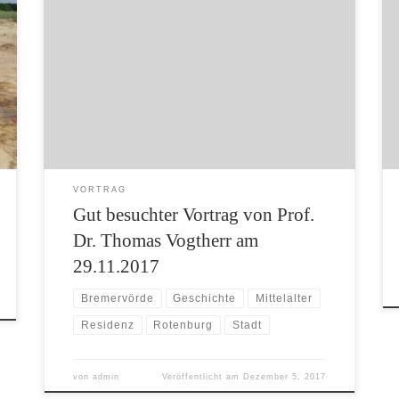
Herr Prof. Vogtherr sprach bei einem Vortrag
vor der Archäologischen Gesellschaft im
Landkreis Rotenburg (Wümme) und den
Freunden des Archivs für Heimatforschung
über Ursprung und Entwicklung der beiden
Ortschaften Rotenburg und Bremervörde im
Mittelalter, vor allem vor dem Hintergrund
ihrer Funktion als geistliche Residenzorte. Trotz
der Abwesenheit jeglichen Bildmaterials
verstand […]
VORTRAG
Gut besuchter Vortrag von Prof.
Dr. Thomas Vogtherr am
29.11.2017
Bremervörde
Geschichte
Mittelalter
Residenz
Rotenburg
Stadt
von
admin
Veröffentlicht am
Dezember 5, 2017