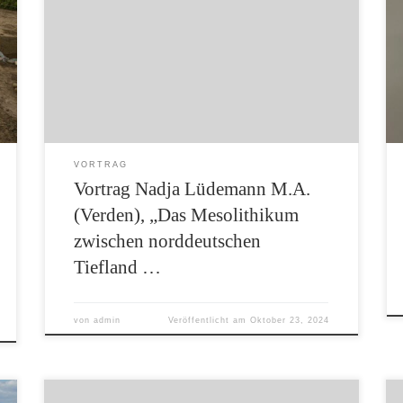
auch schon bei uns im Landkreis Rotenburg
(Wümme) bei mehreren Grabungen von und
mit Klaus Gerken aktiv. Sie berichtet über ihr
Dissertationsprojekt zum Mesolithikum. Gerade
der Landkreis Rotenburg kann auf eine lange
Tradition in der Erforschung des Mesolithikums
[…]
VORTRAG
Vortrag Nadja Lüdemann M.A.
(Verden), „Das Mesolithikum
zwischen norddeutschen
Tiefland …
von
admin
Veröffentlicht am
Oktober 23, 2024