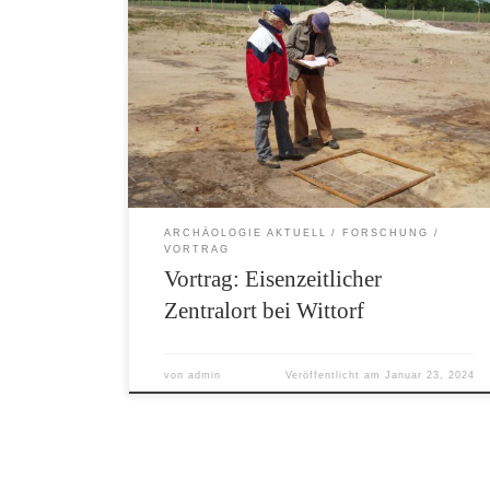
Wittorf war in den Jahrhunderten vor Christus
ein überregional bedeutender Zentralort.
Darüber und über weitere Ergebnisse ihrer
Forschungen berichtet die Archäologin Paulina
Kiel in einem öffentlichen Vortrag in Rotenburg
(Wümme). Der Vortrag wird von der
Kreisarchäologie zusammen mit der
Archäologischen Gesellschaft im Landkreis
Rotenburg (Wümme) e.V. veranstaltet. Er findet
am […]
ARCHÄOLOGIE AKTUELL
FORSCHUNG
VORTRAG
Vortrag: Eisenzeitlicher
Zentralort bei Wittorf
von
admin
Veröffentlicht am
Januar 23, 2024