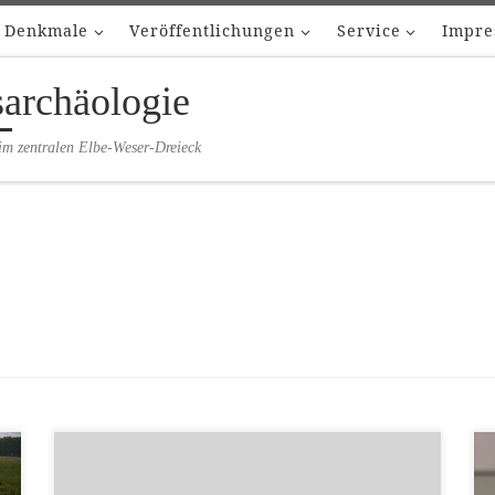
Denkmale
Veröffentlichungen
Service
Impre
sarchäologie
im zentralen Elbe-Weser-Dreieck
Frau Lüdemann ist seit 2023 neue
Kreisarchäologin im Landkreis Verden. Sie war