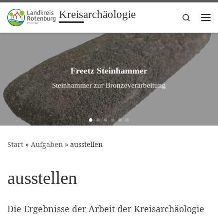
Kreisarchäologie
Zum Inhalt springen
Search
Me
Freetz Steinhammer
Steinhammer zur Bronzeverarbeitung
Start
»
Aufgaben
»
ausstellen
ausstellen
Die Ergebnisse der Arbeit der Kreisarchäologie