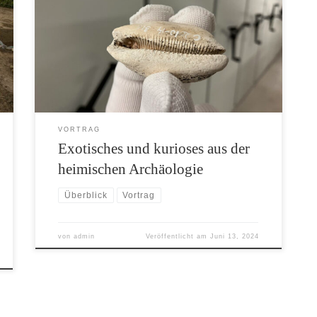
mit Funden. Aber nicht jeder Fund passt in das
bekannte Schema. Manchmal findet man
etwas, das nicht hierher gehört, zu alt ist, zu
neu oder einfach seltsam oder unerwartet. Ein
Vortrag von Kreisarchäologe Dr. Stefan Hesse
stellt am 19.06. um 19:00 Uhr einige dieser Fälle
[…]
VORTRAG
Exotisches und kurioses aus der
heimischen Archäologie
Überblick
Vortrag
von
admin
Veröffentlicht am
Juni 13, 2024