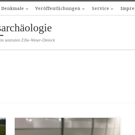
Denkmale
Veröffentlichungen
Service
Impre
sarchäologie
im zentralen Elbe-Weser-Dreieck
Archäologen beschäftigen sich naturgemäß viel