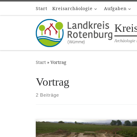
Start
Kreisarchäologie
Aufgaben
Zum Inhalt springen
Krei
Archäologie 
Start
»
Vortrag
Vortrag
2 Beiträge
Zeit: 07.11.2024, 19:00 Uhr Ort: Rotenburg
(Wümme), Großer Sitzungssaal, Hopfengarten 2