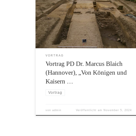
Die Herrschaft von Königen und Kaisern
erfolgte im Mittelalter direkt über die Person.
Dementsprechend musste der Herrscher vor
Ort und in wichtigen Zentren präsent sein. Für
die Aufenthalte der Kaiser und Könige sowie
deren Tross wurden befestigte Pfalzen angelegt.
[…]
VORTRAG
Vortrag PD Dr. Marcus Blaich
(Hannover), „Von Königen und
Kaisern …
Vortrag
von
admin
Veröffentlicht am
November 5, 2024