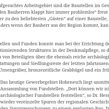
aufgesuchtes Arbeitsgebiet sind die Baustellen im 
 Bauherren klappt hier immer problemlos“ freut si
zu den beliebtesten „Gästen“ auf einer Baustelle, j
nders wenn der Bauherr aus der Region kommt, kann
ellen und Funden konnte man bei der Errichtung de
tionierenden Strukturen in der Denkmalpflege, so 
von Beteiligten über die ehemals reiche archäologis
tattungen und Siedlungsreste der letzten Jahrtause
rnengräber, bronzezeitliche Grabhügel und ein früh
Das heutige Gewerbegebiet Hohenesch liegt unmittel
Ansammlung von Fundstellen. „Dort können wir nic
archäologischer Fundstellen feststellen“, so Dr. 
wieder vereinzelte Spuren der regionalen Geschicht
den Voruntersuchungen zu einem geplanten Bau. Do