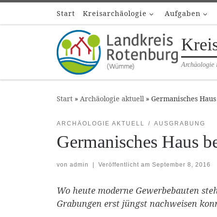
Start
Kreisarchäologie
Aufgaben
Zum Inhalt springen
Krei
Archäologie 
Start
»
Archäologie aktuell
»
Germanisches Haus 
ARCHÄOLOGIE AKTUELL
AUSGRABUNG
Germanisches Haus be
von
admin
|
Veröffentlicht am
September 8, 2016
Wo heute moderne Gewerbebauten stehen
Grabungen erst jüngst nachweisen kon