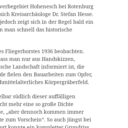
Gewerbegebiet Hohenesch bei Rotenburg
ch Kreisarchäologe Dr. Stefan Hesse.
edoch zeigt sich in der Regel bald ein
 man schnell das historische
s Fliegerhorstes 1936 beobachten.
dass man nur aus Handskizzen,
che Landschaft informiert ist, die
nde fielen den Bauarbeiten zum Opfer,
mittelalterliches Körpergräberfeld.
bar südlich dieser auffälligen
ht mehr eine so große Dichte
Hesse, „aber dennoch kommen immer
e zum Vorschein“. So auch jüngst bei
rt konnte ein kompletter Grundriss