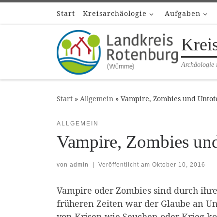
Start
Kreisarchäologie
Aufgaben
Zum Inhalt springen
Krei
Archäologie 
Start
»
Allgemein
»
Vampire, Zombies und Untote
ALLGEMEIN
Vampire, Zombies und
von
admin
|
Veröffentlicht am
Oktober 10, 2016
Vampire oder Zombies sind durch ihre 
früheren Zeiten war der Glaube an Un
von Krisen wie Seuchen oder Krieg ko