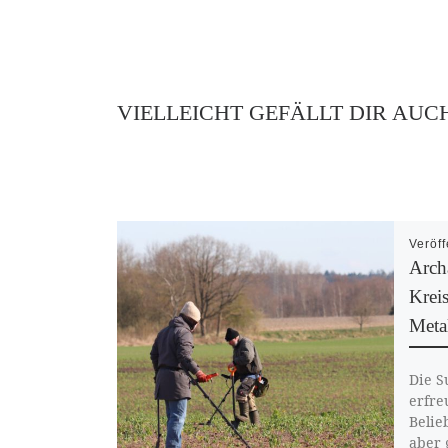
VIELLEICHT GEFÄLLT DIR AUC
Veröff
Arch
Kreis
Meta
Die S
erfre
Belie
aber 