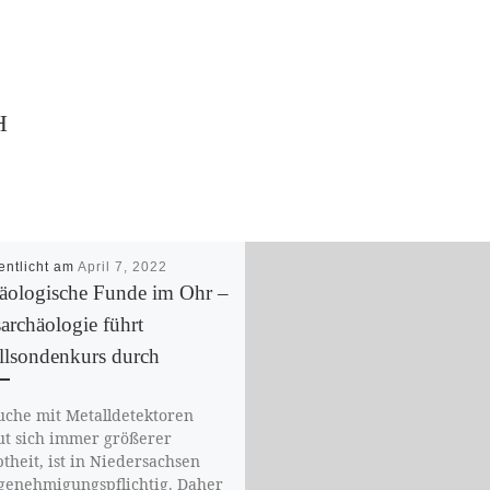
H
entlicht am
April 7, 2022
äologische Funde im Ohr –
archäologie führt
llsondenkurs durch
uche mit Metalldetektoren
ut sich immer größerer
btheit, ist in Niedersachsen
genehmigungspflichtig. Daher