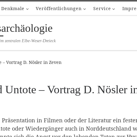
Denkmale
Veröffentlichungen
Service
Impre
sarchäologie
im zentralen Elbe-Weser-Dreieck
 – Vortrag D. Nösler in Zeven
 Untote – Vortrag D. Nösler i
Präsentation in Filmen oder der Literatur ein feste
tote oder Wiedergänger auch in Norddeutschland wei
nnte sich die Angst vor den lebenden Toten zur Hys