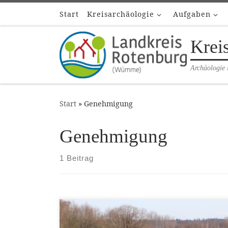
Start
Kreisarchäologie
Aufgaben
Zum Inhalt springen
Krei
Archäologie 
Start
»
Genehmigung
Genehmigung
1 Beitrag
Die Suche mit Metalldetektoren erfreut sich
immer größerer Beliebtheit, ist in