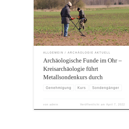
Niedersachsen aber genehmigungspflichtig.
Daher hat die Kreisarchäologie Rotenburg
einen ersten eigenen Praxiskurs angeboten. Am
vergangenem Samstag war ein seltsames
Schauspiel zu beobachten: mehrere
erwachsene Männer schlenderten mit
gesenktem Blick über einen Acker und
schwenkten schrill piepende Stäbe vor sich […]
ALLGEMEIN
ARCHÄOLOGIE AKTUELL
Archäologische Funde im Ohr –
Kreisarchäologie führt
Metallsondenkurs durch
Genehmigung
Kurs
Sondengänger
von
admin
Veröffentlicht am
April 7, 2022