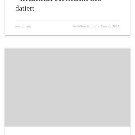
datiert
von
admin
Veröffentlicht am
Juni 4, 2013
Veröffentlicht von Administrator (admin) am 03.06.2010
Es gehört zum archäologischen Allgemeinwissen, dass
eine Ausgrabung immer gleichzeitig die Zerstörung der
wissenschaftlichen Quelle bedeutet. Daher ist die
Dokumentation archäologischer Befunde von hoher
Bedeutung. Eine Schwierigkeit stellt jedoch die senkrechte
Dokumentation großflächiger Befunde oder
Befundzusammenhänge dar. In der zahlreichen Literatur
zur Grabungstechnik kann […]