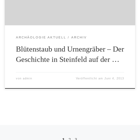
Institut für Pflanzenwissenschaften der Universität
Göttingen, der Frage nach, […]
ARCHÄOLOGIE AKTUELL
ARCHIV
Blütenstaub und Urnengräber – Der
Geschichte in Steinfeld auf der …
von
admin
Veröffentlicht am
Juni 4, 2013
Beitragsnavigation
1
2
3