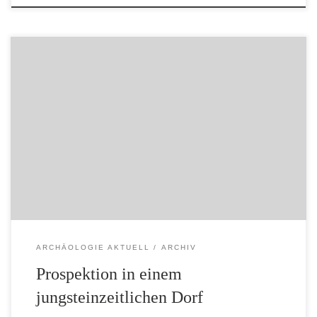
Veröffentlicht von Administrator (admin) am 30.09.2010
Seit 2009 führt die Kreisarchäologie Grabungen auf einem
jungsteinzeitlichen Siedlungsplatz bei Lavenstedt durch.
Nachdem 2010 die ersten sicher anzusprechenden
Siedlungsbefunde auftraten, zeigte das Niedersächsische
Institut für historische Küstenforschung (NIhK) Interesse,
den Siedlungsplatz in Kooperation mit der
Kreisarchäologie und der Universität Kiel zu erforschen.
Um […]
ARCHÄOLOGIE AKTUELL
ARCHIV
Prospektion in einem
jungsteinzeitlichen Dorf