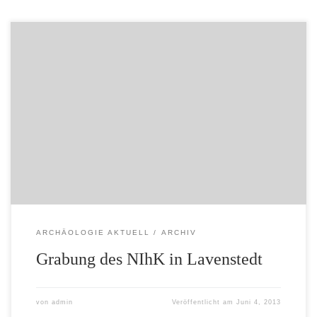
Veröffentlicht von Administrator (admin) am 01.11.2010
Das Niedersächsische Institut für historische
Küstenforschung erforscht in Kooperation mit der
Kreisarchäologie Rotenburg (Wümme) eine
jungsteinzeitliche Siedlung bei Lavenstedt. Anfänglich
wurden fünf Sondageschnitte angelegt, um die
Befunderhaltung zu überprüfen. Es zeigte sich, dass sich
die Befunde in gutem Zustand befinden, so dass flächige
Ausgrabungen […]
ARCHÄOLOGIE AKTUELL
ARCHIV
Grabung des NIhK in Lavenstedt
von
admin
Veröffentlicht am
Juni 4, 2013