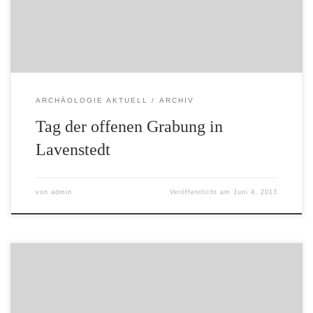
Deutschen Forschungsgemeinschaft unterstützen
Forschungsverbund wird nun der bedeutende Fundplatz
in Lavenstedt untersucht. […]
ARCHÄOLOGIE AKTUELL
ARCHIV
Tag der offenen Grabung in
Lavenstedt
von
admin
Veröffentlicht am
Juni 4, 2013
Veröffentlicht von Administrator (admin) am 08.07.2011
Die NEL ist nicht nur eines der größten Projekte zur