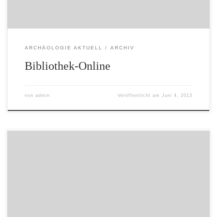
ARCHÄOLOGIE AKTUELL
ARCHIV
Bibliothek-Online
von
admin
Veröffentlicht am
Juni 4, 2013
Veröffentlicht von Administrator (admin) am 23.10.2009
Auf schwankendem Untergrund war eine Gruppe von
etwa 14 Studenten und Lehrenden der Universität
Göttingen unterwegs. Auf dem Schwingrasen des
Bullensees bei Steinfeld ging Prof. Hermann Behling, Leiter
der Abteilung für Palynologie und Klimadynamik am