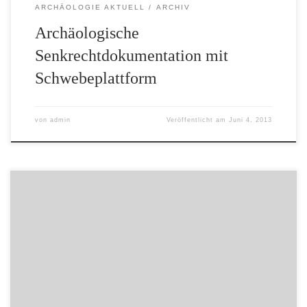
ARCHÄOLOGIE AKTUELL
ARCHIV
Archäologische
Senkrechtdokumentation mit
Schwebeplattform
von
admin
Veröffentlicht am
Juni 4, 2013
Veröffentlicht von Administrator (admin) am 13.04.2010
Nach einem Daten-Update können nun 38.335 in der
Bibliothek der Kreisarchäologie vorhandenen Titel online
recherchiert werden. Die Bibliothek ist somit zu etwa 70%
erfasst.