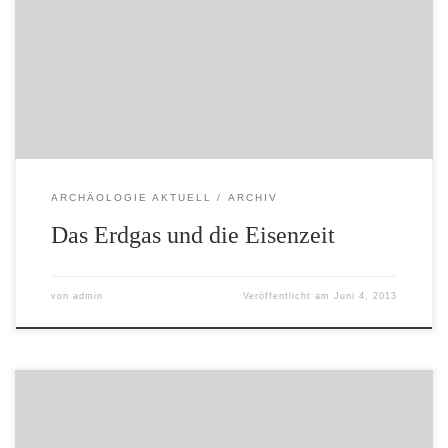
Energieversorgung Europas, sondern auch das größte
archäologische Projekt in Niedersachsen. Auf 200 km
Länge wird die etwa 36 m bereite Trasse in Niedersachsen
angelegt. Schon in einem frühen Planungsstadium der
Erdgastrasse wurden die Archäologen […]
ARCHÄOLOGIE AKTUELL
ARCHIV
Das Erdgas und die Eisenzeit
von
admin
Veröffentlicht am
Juni 4, 2013
Veröffentlicht von Administrator (admin) am 12.01.2011
Der Band 16 der Archäologischen Berichte des