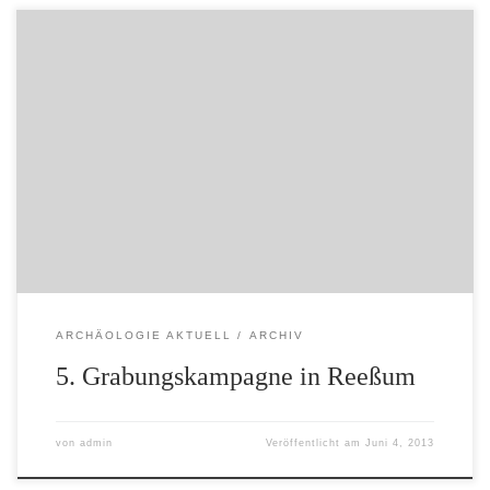
Veröffentlicht von Administrator (admin) am 01.11.2010
Seit 2006 wird eine hochmittelalterliche Befestigung bei
Reeßum von der Kreisarchäologie Rotenburg (Wümme)
erforscht. Im Rahmen der Grabungskampagne 2010
konnte der westliche Abschluss der Befestigung
dokumentiert werden. Hier befand sich im 10.-12.
Jahrhundert ein befestigter Hof in der Niederung.
Schriftliche Überlieferungen hierzu sind bislang […]
ARCHÄOLOGIE AKTUELL
ARCHIV
5. Grabungskampagne in Reeßum
von
admin
Veröffentlicht am
Juni 4, 2013