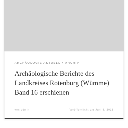
Landkreises Rotenburg (Wümme) veranschaulicht
eindrücklich das reiche Forschungspotential des
zentralen Elbe-Weser-Dreiecks: Ein Projekt im Umfeld der
archäologisch untersuchten Station von Oldendorf 52
und 69 (7550-6095 calBC) mit jeweils über 100
Feuerstellen zeigt neue Analysemöglichkeiten zum
Nachweis menschlich […]
ARCHÄOLOGIE AKTUELL
ARCHIV
Archäologische Berichte des
Landkreises Rotenburg (Wümme)
Band 16 erschienen
von
admin
Veröffentlicht am
Juni 4, 2013