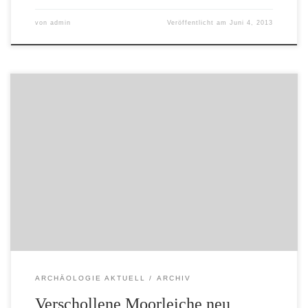
von
admin
Veröffentlicht am
Juni 4, 2013
Veröffentlicht von Administrator (admin) am 03.06.2010
1754 wurde in der Gemarkung Stemmen im Landkreis
Rotenburg (Wümme) eine Moorleiche geborgen. Sie lag
mit dem Gesicht nach unten im Moor und wurde mit
einem Baumstamm oder Ast bedeckt. Da man den
Verdacht hegte, es könne sich um einen „neueren“
Mordfall handeln, wurde […]
ARCHÄOLOGIE AKTUELL
ARCHIV
Verschollene Moorleiche neu